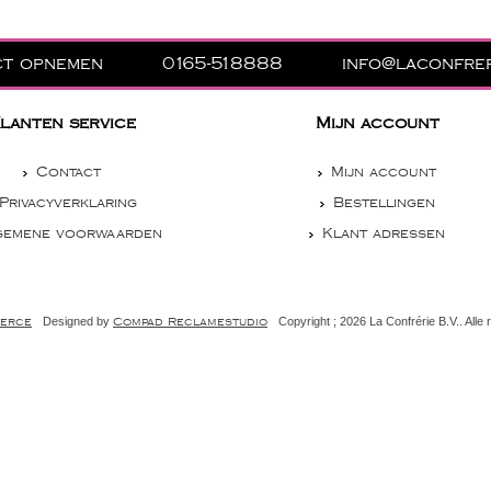
ct opnemen
0165-518888
info@laconfrer
lanten service
Mijn account
Contact
Mijn account
Privacyverklaring
Bestellingen
gemene voorwaarden
Klant adressen
Designed by
Copyright ; 2026 La Confrérie B.V.. All
erce
Compad Reclamestudio