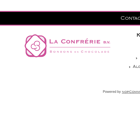
Conta
K
Al
Powered by
nopComm