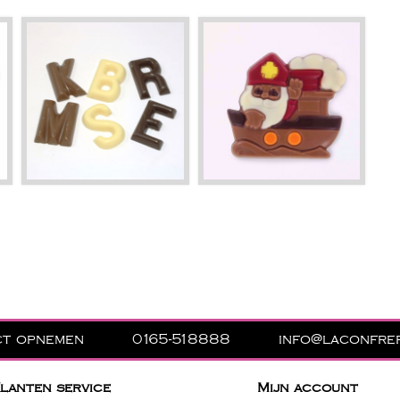
ct opnemen
0165-518888
info@laconfrer
lanten service
Mijn account