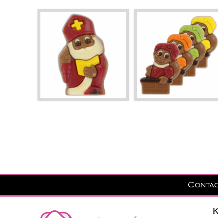
Conta
K