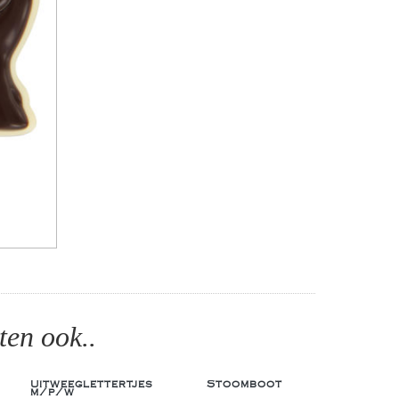
ten ook..
Uitweeglettertjes
Stoomboot
m/p/w