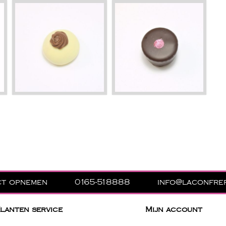
ct opnemen
0165-518888
info@laconfrer
lanten service
Mijn account