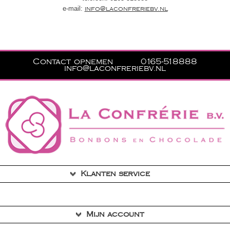
e-mail:
info@laconfreriebv.nl
Contact opnemen
0165-518888
info@laconfreriebv.nl
Klanten service
Contact
Mijn account
Privacyverklaring