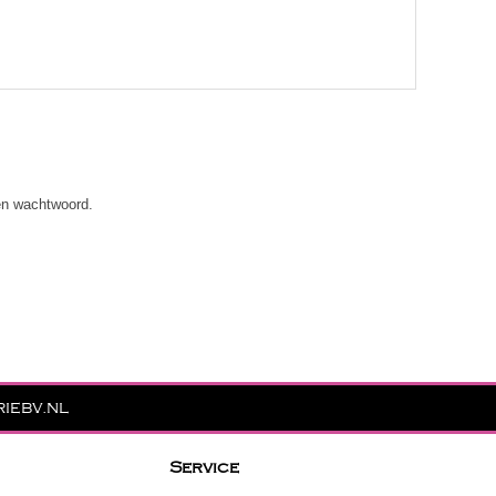
 en wachtwoord.
iebv.nl
Service