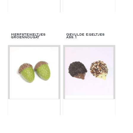
Herfsteikeltjes
Gevulde Egeltjes
groennougat
ass.1