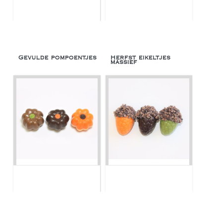
Gevulde pompoentjes
Herfst eikeltjes
massief