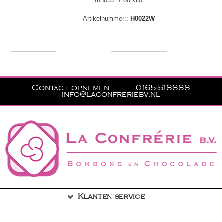
Inhoud: 1.00 kilo
Artikelnummer::
H0022W
Contact opnemen
0165-518888
info@laconfreriebv.nl
Klanten service