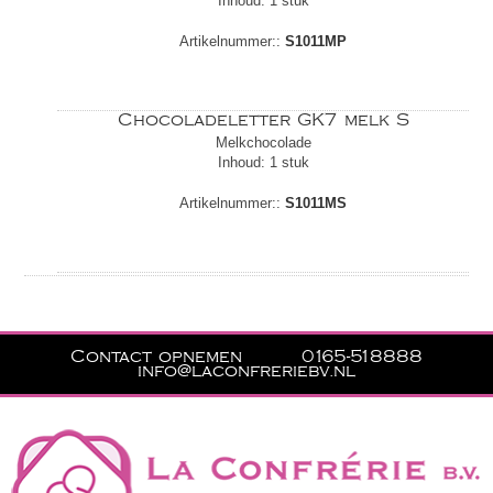
Inhoud: 1 stuk
Artikelnummer::
S1011MP
Chocoladeletter GK7 melk S
Melkchocolade
Inhoud: 1 stuk
Artikelnummer::
S1011MS
Contact opnemen
0165-518888
info@laconfreriebv.nl