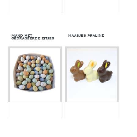
Mand met
Haasjes praliné
gedrageerde eitjes