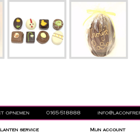
ct opnemen
0165-518888
info@laconfrer
lanten service
Mijn account